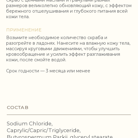
Скраб с ценными маслами и гранулами разных
размеров великолепно обновляющий кожу, с эффектом
Sodium Chloride,
бережного отшелушивания и глубокого питания всей
Caprylic/Capric/Triglyceride,
кожи тела.
Butyrospermum Parkii, glyceryl stearate,
Calamine, Prunus armeniaca (apricot) seed
powder, Sodium Cocoyl Isethionate,
ПРИМЕНЕНИЕ
Rosmarinus Officinalis (Rosemary) Extract,
Возьмите необходимое количество скраба и
Ceramide 2, Tocopherol, fragrance
разогрейте в ладонях. Нанесите на влажную кожу тела,
массируя круговыми движениями, чтобы улучшить
кровообращение и усилить эффект разглаживания
кожи, после смойте водой.
Срок годности — 3 месяца или менее