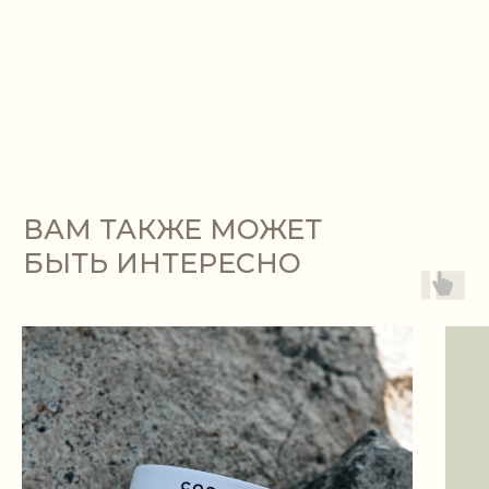
ИНФОРМАЦИЯ
ПОКУПАТЕЛЯМ
Реквизиты
Доставка и оплата
Политика обработки
Условия возврата
персональных данных
Оптовое сотрудничество
Публичная оферта
Декларация на продукцию
Положение о пода-
рочных сертификатах
О НАС
СОЦИАЛЬНЫЕ СЕТИ
Контакты
О бренде
О производстве
*Запрещенная в России соцсеть,
принадлежит Meta, которая
признана экстремистской и
террористической организацией)