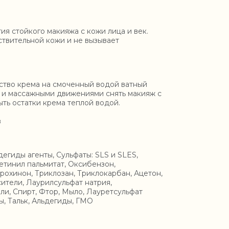
я стойкого макияжа с кожи лица и век.
ствительной кожи и не вызывает
тво крема на смоченный водой ватный
й и массажными движениями снять макияж с
ть остатки крема теплой водой.
в
иды агенты, Сульфаты: SLS и SLES,
етинил пальмитат, Оксибензон,
рохинон, Триклозан, Триклокарбан, Ацетон,
ители, Лаурилсульфат натрия,
ли, Спирт, Фтор, Мыло, Лауретсульфат
ы, Тальк, Альдегиды, ГМО