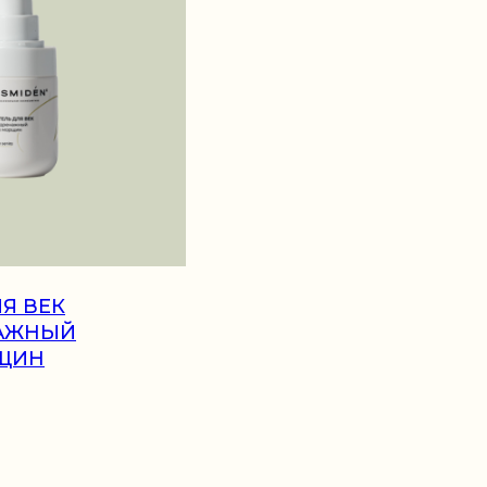
Я ВЕК
АЖНЫЙ
ЩИН
ю