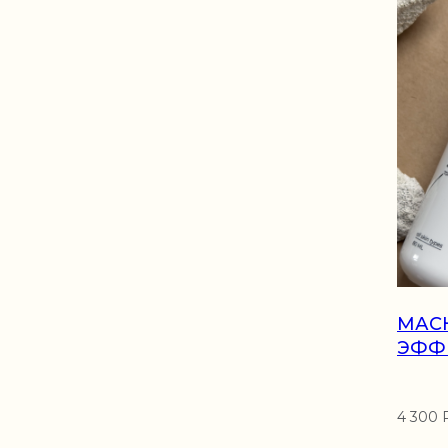
*Запрещенная в России со
экстремистской и террор
МАСК
ЭФФ
4 300 