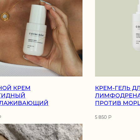
НОЙ КРЕМ
КРЕМ-ГЕЛЬ ДЛ
ЯМ
О НАС
ИНФОРМАЦИЯ
ТИДНЫЙ
ЛИМФОДРЕН
ЛАЖИВАЮЩИЙ
ПРОТИВ МОР
Контакты
Реквизиты
О бренде
Политика обработки
Р
5 850 Р
персональных данных
О производстве
чество
Публичная оферта
Декларация на продукци