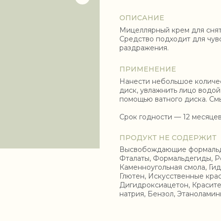
ОПИСАНИЕ
Мицеллярный крем для сняти
Средство подходит для чув
раздражения.
ПРИМЕНЕНИЕ
Нанести небольшое количес
диск, увлажнить лицо водо
помощью ватного диска. Смы
Срок годности — 12 месяце
ПРОДУКТ НЕ СОДЕРЖИТ
СОСТАВ
Высвобождающие формальдег
Фталаты, Формальдегиды, Р
Каменноугольная смола, Гид
Глютен, Искусственные крас
Дигидроксиацетон, Красите
натрия, Бензол, Этаноламин