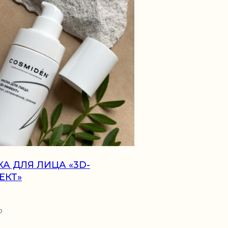
Положение о подарочны
сертификатах
цсеть, принадлежит Meta, которая признана
истической организацией)
А ДЛЯ ЛИЦА «3D-
ЕКТ»
Р